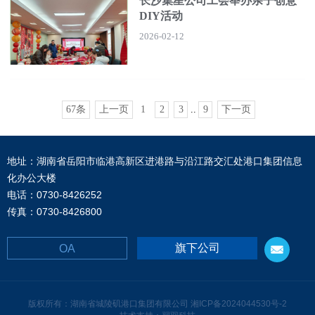
长沙集星公司工会举办亲子创意
DIY活动
2026-02-12
67条
上一页
1
2
3
..
9
下一页
地址：湖南省岳阳市临港高新区进港路与沿江路交汇处港口集团信息
化办公大楼
电话：0730-8426252
传真：0730-8426800
旗下公司
OA
版权所有：湖南省城陵矶港口集团有限公司
湘ICP备2024044530号-2