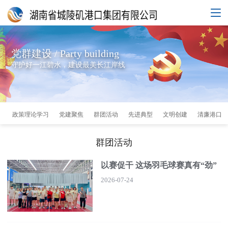
党群建设 / Party building
守护好一江碧水，建设最美长江岸线
政策理论学习
党建聚焦
群团活动
先进典型
文明创建
清廉港口
群团活动
以赛促干 这场羽毛球赛真有“劲”
2026-07-24