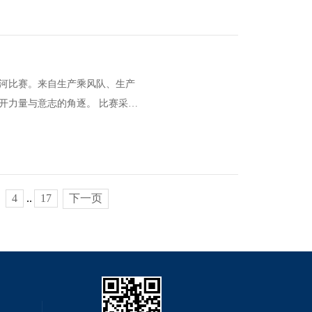
工拔河比赛。来自生产乘风队、生产
量与意志的角逐。 比赛采取
4
..
17
下一页