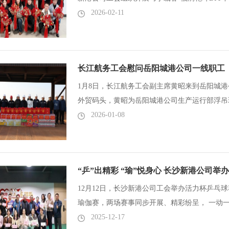
2026-02-11
与。 活动开始后，大家手持...
长江航务工会慰问岳阳城港公司一线职工
1月8日，长江航务工会副主席黄昭来到岳阳城港公
外贸码头，黄昭为岳阳城港公司生产运行部浮吊
和大礼包等慰问品，并与一...
2026-01-08
“乒”出精彩 “瑜”悦身心 长沙新港公司
12月12日，长沙新港公司工会举办活力杯乒乓
瑜伽赛，两场赛事同步开展、精彩纷呈， 一动
精神内核，生动展现了广...
2025-12-17