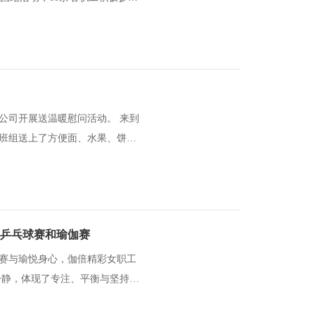
司开展送温暖慰问活动。 来到
班组送上了方便面、水果、饼干
举办乒乓球赛和瑜伽赛
球赛与瑜悦身心，伽倍精彩女职工
一静，体现了专注、平衡与坚持的