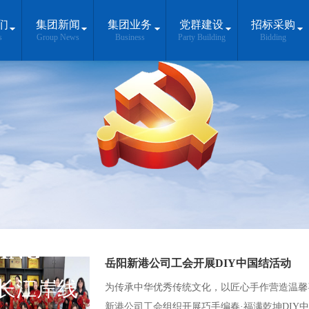
们
集团新闻
集团业务
党群建设
招标采购
s
Group News
Business
Party Building
Bidding
ING
岳阳新港公司工会开展DIY中国结活动
长江岸线
为传承中华优秀传统文化，以匠心手作营造温馨喜
新港公司工会组织开展巧手编春·福满乾坤DIY