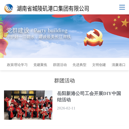
党群建设 / Party building
守护好一江碧水，建设最美长江岸线
政策理论学习
党建聚焦
群团活动
先进典型
文明创建
清廉港口
群团活动
岳阳新港公司工会开展DIY中国
结活动
2026-02-11