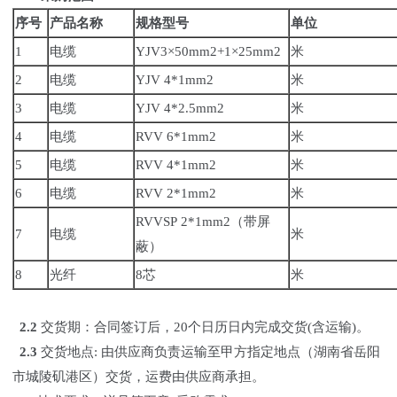
序号
产品
名称
规格型号
单位
1
电缆
YJV3×50mm2+1×25mm2
米
2
电缆
YJV 4*1mm2
米
3
电缆
YJV 4*2.5mm2
米
4
电缆
RVV 6*1mm2
米
5
电缆
RVV 4*1mm2
米
6
电缆
RVV 2*1mm2
米
RVVSP 2*1mm2（带屏
7
电缆
米
蔽）
8
光纤
8芯
米
2.2
交货期：合同签订后，20个日历日内完成交货(含运输)。
2.3
交货地点: 由供应商负责运输至甲方指定地点（湖南省岳阳
市城陵矶港区）交货，运费由供应商承担。