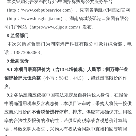
本次采购公告发布的媒介:中国招标投标公共服务平台
（http：//www.cebpubservice.com）、湖南省港航水利集团官网
（http：//www.hnsghsljt.com）、湖南省城陵矶港口集团有限公
司门户网站（https://www.cljport.com/）发布。
8 监督部门
本次采购监督部门为湖南港产科技有限公司党群综合部，电
话：13873063063。
9
最高限价
9.1
本项
目最高限价为（含
13%增值
税）人
民币
：
捌万肆仟叁
佰肆拾肆元伍角整
（小写：¥843，44.5），超过最高限价的作
废。
9.2
各供应商应依据中国税法规定及自身纳税人身份，在报价
中明确适用税率及含税总价，本项目评审时，采购人将统一按供
应商总报价的
不含税价进行评审、排序。
供应商须确保其适用税
率的合法性及报价的准确性，若供应商税率或含税总价计算错
误，导致采购人损失，采购人有权从合同款中直接扣回等额损