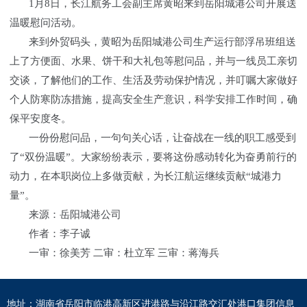
1月8日，长江航务工会副主席黄昭来到岳阳城港公司开展送
温暖慰问活动。
来到外贸码头，黄昭为岳阳城港公司生产运行部浮吊班组送
上了方便面、水果、饼干和大礼包等慰问品，并与一线员工亲切
交谈，了解他们的工作、生活及劳动保护情况，并叮嘱大家做好
个人防寒防冻措施，提高安全生产意识，科学安排工作时间，确
保平安度冬。
一份份慰问品，一句句关心话，让奋战在一线的职工感受到
了“双份温暖”。大家纷纷表示，要将这份感动转化为奋勇前行的
动力，在本职岗位上多做贡献，为长江航运继续贡献“城港力
量”。
来源：岳阳城港公司
作者：李子诚
一审：徐美芳 二审：杜立军 三审：蒋海兵
地址：湖南省岳阳市临港高新区进港路与沿江路交汇处港口集团信息