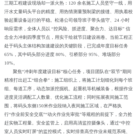
三期工程建设现场却一派火热：120 余名施工人员坚守一线，用
汗水丈量码头平台的精度、用热情测量预制梁的接缝、用执着校
验起重设备运行的平稳。松港公司领导班子带头值守、24 小时
响应需求，全体人员以 “控风险、抓进度、聚合力、达目标” 信
念全力冲刺四季度节点，用实干绘就节日建设画卷。当前工程正
处于码头主体结构加速建设的关键阶段，已完成年度目标任务
65%，其中码头部分进度 80%、引桥部分 95%、堆场部分
10%。
聚焦“冲刺年度建设目标”核心任务，项目团队在“双节”期间
精准打出赶工“组合拳”：施工组织上，将施工计划细化到每个班
组、每道工序，动态加派挖掘机、起重机等机械装备，根据作业
进度灵活调配工人数量、优化施工流程；同时拓展夜间施工范
围，将码头东侧150米作业段纳入夜间施工区域，在严格执
行“作业前安全交底”“动火作业先审批”等规程的前提下，全力抢
赶实物工程量。安全监管上，启用高清监控摄像头，通过“中控
室人员实时盯屏”的监控模式，实时排查高空作业未规范系绳、