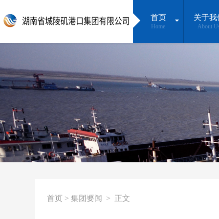
首页
关于我
Home
About U
集团要闻
首页
>
集团要闻
>
正文
守护好一江碧水，建设最美