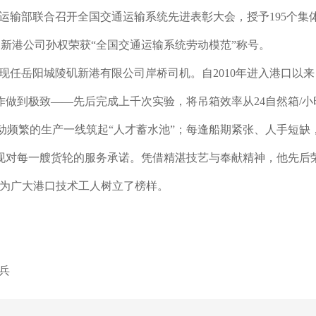
部联合召开全国交通运输系统先进表彰大会，授予195个集体“先进
新港公司孙权荣获“全国交通运输系统劳动模范”称号。
现任岳阳城陵矶新港有限公司岸桥司机。自2010年进入港口以
作做到极致——先后完成上千次实验，将吊箱效率从24自然箱/小
流动频繁的生产一线筑起“人才蓄水池”；每逢船期紧张、人手短
兑现对每一艘货轮的服务承诺。凭借精湛技艺与奉献精神，他先后荣
，为广大港口技术工人树立了榜样。
兵