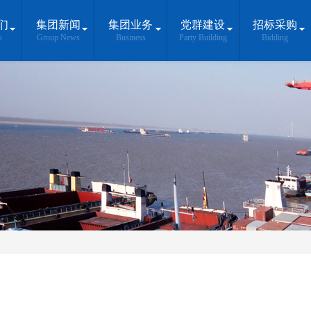
们
集团新闻
集团业务
党群建设
招标采购
s
Group News
Business
Party Building
Bidding
长江岸线