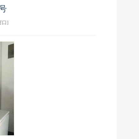
号
窗口]