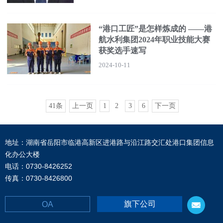
“港口工匠”是怎样炼成的 ——港
航水利集团2024年职业技能大赛
获奖选手速写
2024-10-11
41条
上一页
1
2
3
6
下一页
地址：湖南省岳阳市临港高新区进港路与沿江路交汇处港口集团信息
化办公大楼
电话：0730-8426252
传真：0730-8426800
旗下公司
OA