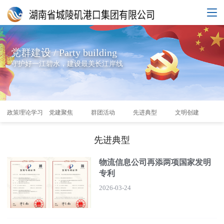
党群建设 / Party building
守护好一江碧水，建设最美长江岸线
政策理论学习
党建聚焦
群团活动
先进典型
文明创建
清
先进典型
物流信息公司再添两项国家发明
专利
2026-03-24