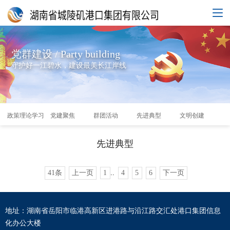
党群建设 / Party building
守护好一江碧水，建设最美长江岸线
政策理论学习
党建聚焦
群团活动
先进典型
文明创建
清
先进典型
41条
上一页
1
..
4
5
6
下一页
地址：湖南省岳阳市临港高新区进港路与沿江路交汇处港口集团信息
化办公大楼