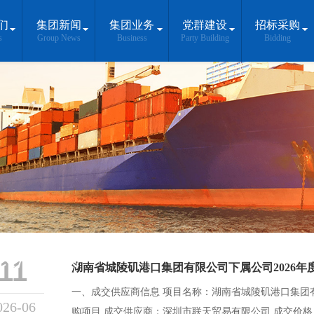
们
集团新闻
集团业务
党群建设
招标采购
s
Group News
Business
Party Building
Bidding
长江岸线
11
一、成交供应商信息 项目名称：湖南省城陵矶港口集团有
026-06
购项目 成交供应商：深圳市联天贸易有限公司 成交价格：575